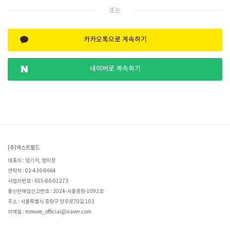
또는
카카오톡으로 계속하기
네이버로 계속하기
(주)넥스트필드
대표자 : 엄기석, 엄미정
연락처 : 02-436-8664
사업자번호 : 655-86-01273
통신판매업신고번호 : 2024-서울중랑-1092호
주소 : 서울특별시 중랑구 망우로70길 103
이메일 : mmove_official@naver.com